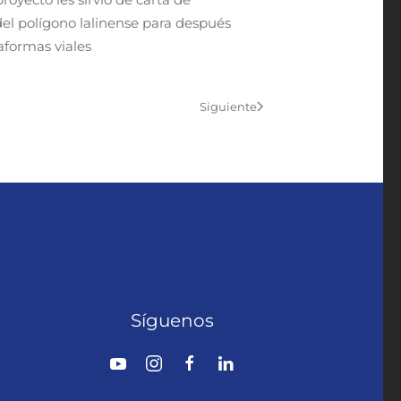
del polígono lalinense para después
aformas viales
Siguiente
Síguenos