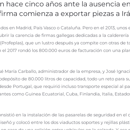
n hace cinco años ante la ausencia en
a firma comienza a exportar piezas a Irá
cados en Madrid, País Vasco o Cataluña. Pero en el 2013, uno
ubrir la carencia de firmas gallegas dedicadas a la calderería 
o (Profeplas), que un lustro después ya compite con otras de
 el 2017 rondó los 800.000 euros de facturación con una plan
sé María Carballo, administrador de la empresa, y José Ignaci
odepósito de 80.000 litros de capacidad, todo un reto para su
de Portugal, que requirió incluso transporte especial al paí
antes como Guinea Ecuatorial, Cuba, Finlandia, Italia, Estad
nsistió en la instalación de las pasarelas de seguridad en e
señó y colocó entre los dos viaductos soportes y rejillas pl
n caso de una colisión entre vehículos en la calzada. Y ese p