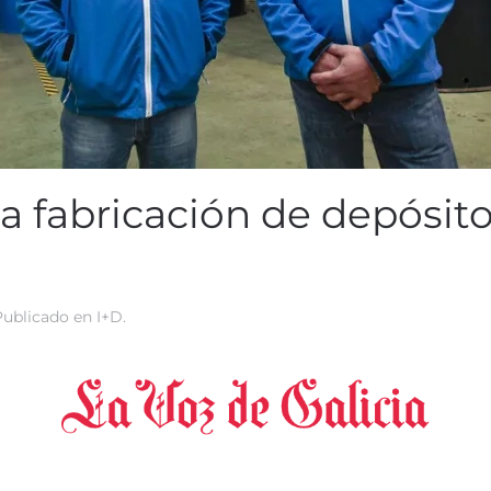
 la fabricación de depósit
 Publicado en
I+D
.