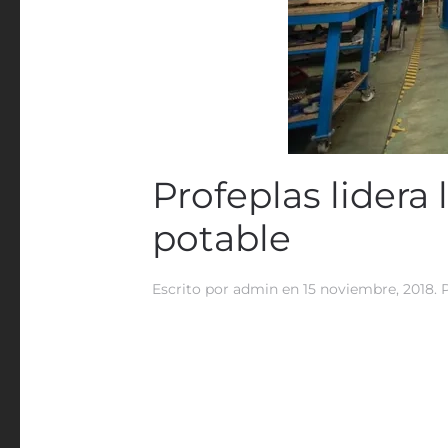
Profeplas lidera
potable
Escrito por
admin
en
15 noviembre, 2018
.