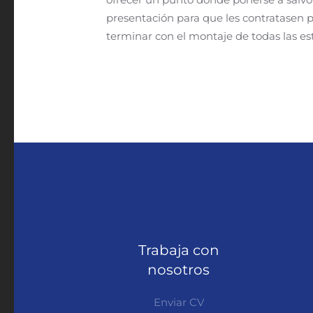
presentación para que les contratasen p
terminar con el montaje de todas las es
Trabaja con
nosotros
Enviar CV